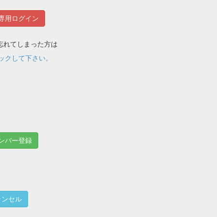
専用ログイン
忘れてしまった方は
ックして下さい。
。
ンバー登録
ャンセル