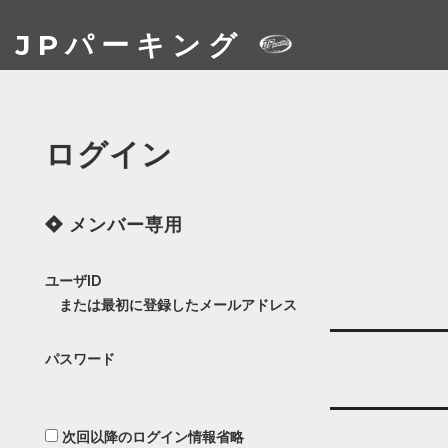
JPパーキング
ログイン
メンバー専用
ユーザID
または最初に登録したメールアドレス
パスワード
次回以降のログイン情報省略